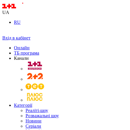
UA
RU
Вхід в кабінет
Онлайн
ТБ програма
Канали
Категорії
Реаліті-шоу
Розважальні шоу
Новини
Серіали