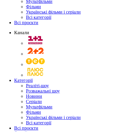
Мультфільми
Фільми
Українські фільми і серіали
Всі категорії
Всі проєкти
Канали
Категорії
Реаліті-шоу
Розважальні шоу
Новини
Серіали
Мультфільми
Фільми
Українські фільми і серіали
Всі категорії
Всі проєкти