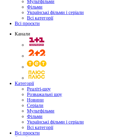
Мультфільми
Фільми
Українські фільми і серіали
Всі категорії
Всі проєкти
Канали
Категорії
Реаліті-шоу
Розважальні шоу
Новини
Серіали
Мультфільми
Фільми
Українські фільми і серіали
Всі категорії
Всі проєкти