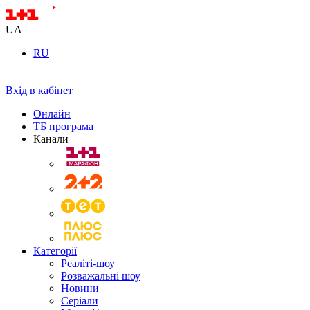
UA
RU
Вхід в кабінет
Онлайн
ТБ програма
Канали
Категорії
Реаліті-шоу
Розважальні шоу
Новини
Серіали