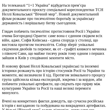
На телеканалі “1+1 Україна” відбудеться премʼєра
документального проєкту спеціальної кореспондентки ТСН
Неллі Ковальської “Вічний мир”. Новий документальний
фільм розкаже про тисячолітню боротьбу за українську
державність і вирішальну битву сьогодення.
Глядач побачить тисячолітнє протистояння Росії і України
очима Богородиці Оранти: саме вона є єдиним свідком всіх
війн, адже, Софія Київська - єдина споруда у столиці, що
вистояла протягом тисячоліття. Собор зберіг унікальні
свідчення двобоїв та перемог, як от - графіті княжого мечника
з півночі Сави, що майже тисячу років тому одним з перших
зайшов в Київ у сподіванні захопити місто.
В новому фільмі Неллі Ковальської українські та іноземні
історики розкажуть про історію стосунків Росії та України та
моменти, які визначили її хід. Протягом знімального процесу
група здійснила кілька експедицій, зокрема і за кордон, аби
побачити унікальні артефакти, що свідчать про прірву між
культурами України та Росії та наші великі перемоги
минулого.
Вчені на конкретних фактах доведуть, що сучасна російська
історія є вигаданою та побудована на викрадених артефактах.
У фільмі “Вічний мир” дадуть відповідь, чому саме цю