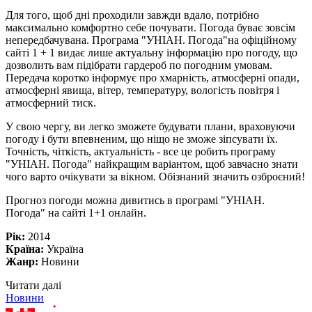
Для того, щоб дні проходили завжди вдало, потрібно
максимально комфортно себе почувати. Погода буває зовсім
непередбачувана. Програма "УНІАН. Погода"на офіційному
сайті 1 + 1 видає лише актуальну інформацію про погоду, що
дозволить вам підібрати гардероб по погодним умовам.
Передача коротко інформує про хмарність, атмосферні опади,
атмосферні явища, вітер, температуру, вологість повітря і
атмосферний тиск.
У свою чергу, ви легко зможете будувати плани, враховуючи
погоду і бути впевненим, що ніщо не зможе зіпсувати їх.
Точність, чіткість, актуальність - все це робить програму
"УНІАН. Погода" найкращим варіантом, щоб завчасно знати
чого варто очікувати за вікном. Обізнаний значить озброєний!
Прогноз погоди можна дивитись в програмі "УНІАН.
Погода" на сайті 1+1 онлайн.
Рік:
2014
Країна:
Україна
Жанр:
Новини
Читати далі
Новини