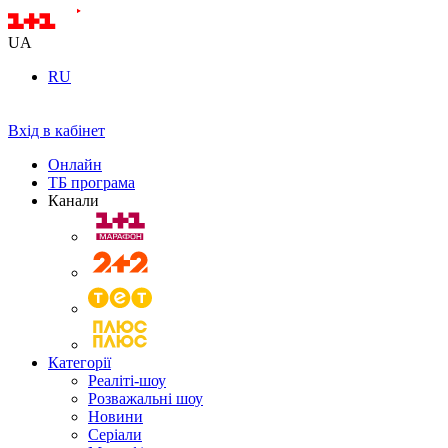
UA
RU
Вхід в кабінет
Онлайн
ТБ програма
Канали
Категорії
Реаліті-шоу
Розважальні шоу
Новини
Серіали