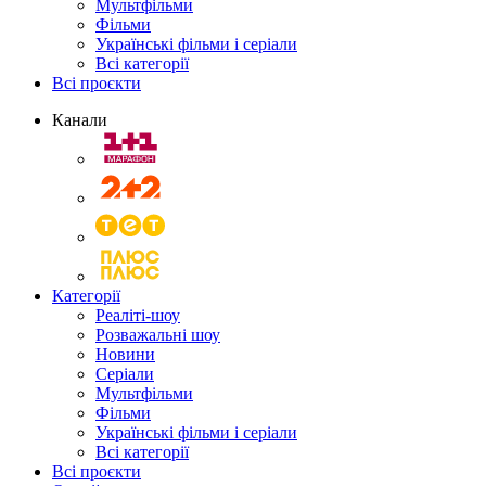
Мультфільми
Фільми
Українські фільми і серіали
Всі категорії
Всі проєкти
Канали
Категорії
Реаліті-шоу
Розважальні шоу
Новини
Серіали
Мультфільми
Фільми
Українські фільми і серіали
Всі категорії
Всі проєкти