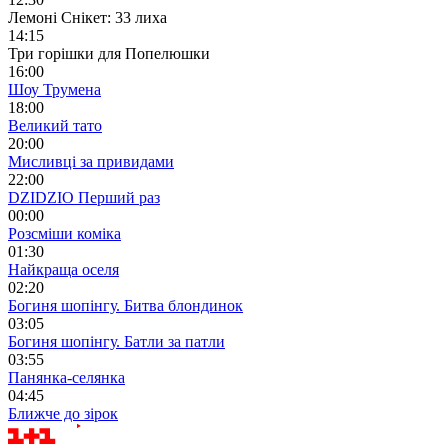
Лемоні Снікет: 33 лиха
14:15
Три горішки для Попелюшки
16:00
Шоу Трумена
18:00
Великий тато
20:00
Мисливці за привидами
22:00
DZIDZIO Перший раз
00:00
Розсміши коміка
01:30
Найкраща оселя
02:20
Богиня шопінгу. Битва блондинок
03:05
Богиня шопінгу. Батли за патли
03:55
Панянка-селянка
04:45
Ближче до зірок