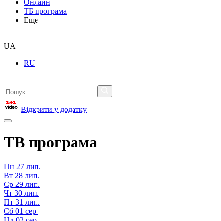
Онлайн
ТБ програма
Еще
UA
RU
Відкрити у додатку
ТВ програма
Пн
27 лип.
Вт
28 лип.
Ср
29 лип.
Чт
30 лип.
Пт
31 лип.
Сб
01 сер.
Нд
02 сер.