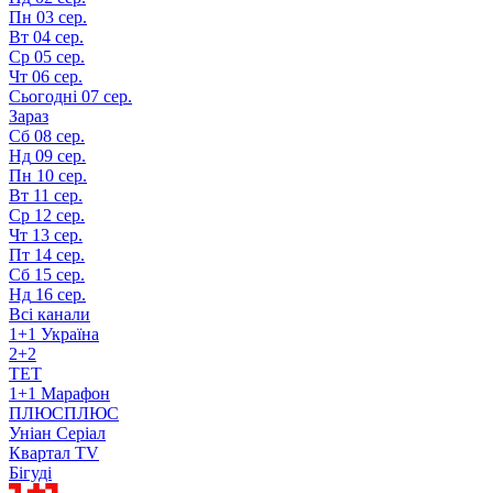
Пн
03 сер.
Вт
04 сер.
Ср
05 сер.
Чт
06 сер.
Сьогодні
07 сер.
Зараз
Сб
08 сер.
Нд
09 сер.
Пн
10 сер.
Вт
11 сер.
Ср
12 сер.
Чт
13 сер.
Пт
14 сер.
Сб
15 сер.
Нд
16 сер.
Всі канали
1+1 Україна
2+2
TET
1+1 Марафон
ПЛЮСПЛЮС
Уніан Серіал
Квартал TV
Бігуді