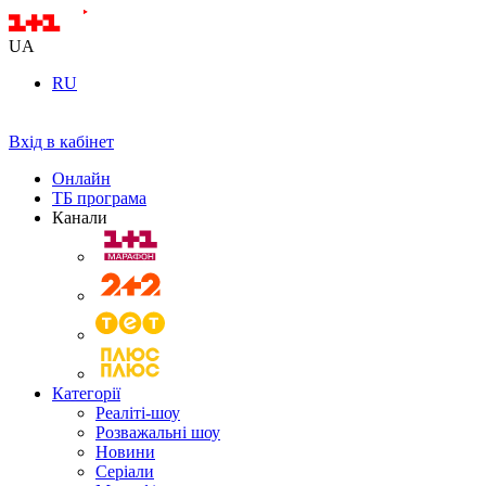
UA
RU
Вхід в кабінет
Онлайн
ТБ програма
Канали
Категорії
Реаліті-шоу
Розважальні шоу
Новини
Серіали