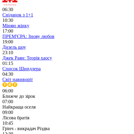
06:30
Сніданок з 1+1
10:30
Міняю жінку
17:00
ПРЕМ'ЄРА: Знову любов
19:00
Дизель шоу
23:10
Джек Раян: Теорія хаосу
01:15
Список Шиндлера
04:30
Світ навиворіт
06:00
Ближче до зірок
07:00
Найкраща оселя
09:00
Лісова братія
10:45
Грінч - викрадач Різдва
12:30