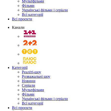
Мультфільми
Фільми
Українські фільми і серіали
Всі категорії
Всі проєкти
Канали
Категорії
Реаліті-шоу
Розважальні шоу
Новини
Серіали
Мультфільми
Фільми
Українські фільми і серіали
Всі категорії
Всі проєкти