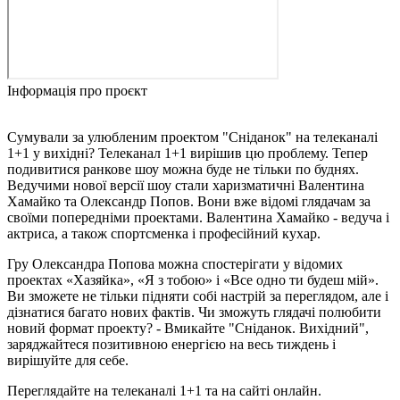
Інформація про проєкт
Сумували за улюбленим проектом "Сніданок" на телеканалі
1+1 у вихідні? Телеканал 1+1 вирішив цю проблему. Тепер
подивитися ранкове шоу можна буде не тільки по буднях.
Ведучими нової версії шоу стали харизматичні Валентина
Хамайко та Олександр Попов. Вони вже відомі глядачам за
своїми попередніми проектами. Валентина Хамайко - ведуча і
актриса, а також спортсменка і професійний кухар.
Гру Олександра Попова можна спостерігати у відомих
проектах «Хазяйка», «Я з тобою» і «Все одно ти будеш мій».
Ви зможете не тільки підняти собі настрій за переглядом, але і
дізнатися багато нових фактів. Чи зможуть глядачі полюбити
новий формат проекту? - Вмикайте "Сніданок. Вихідний",
заряджайтеся позитивною енергією на весь тиждень і
вирішуйте для себе.
Переглядайте на телеканалі 1+1 та на сайті онлайн.