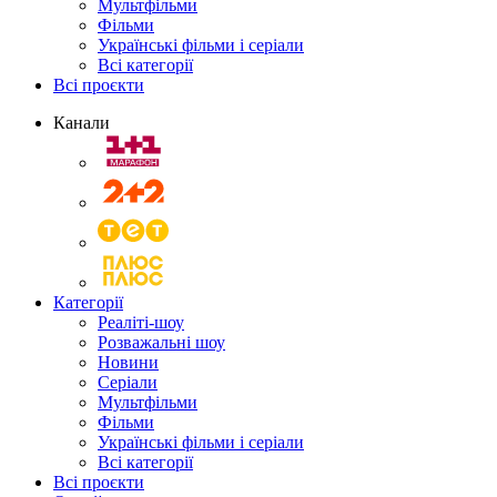
Мультфільми
Фільми
Українські фільми і серіали
Всі категорії
Всі проєкти
Канали
Категорії
Реаліті-шоу
Розважальні шоу
Новини
Серіали
Мультфільми
Фільми
Українські фільми і серіали
Всі категорії
Всі проєкти