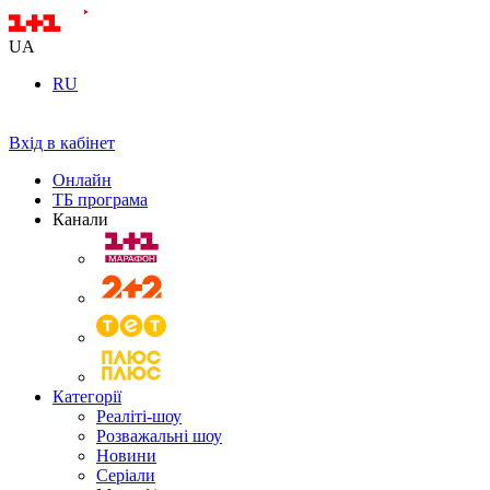
UA
RU
Вхід в кабінет
Онлайн
ТБ програма
Канали
Категорії
Реаліті-шоу
Розважальні шоу
Новини
Серіали