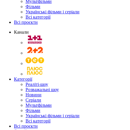
Мультфільми
Фільми
Українські фільми і серіали
Всі категорії
Всі проєкти
Канали
Категорії
Реаліті-шоу
Розважальні шоу
Новини
Серіали
Мультфільми
Фільми
Українські фільми і серіали
Всі категорії
Всі проєкти