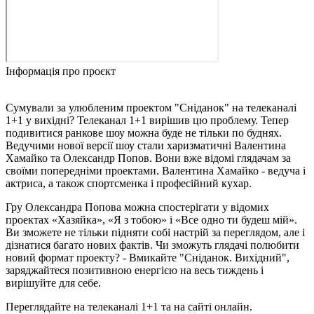
Інформація про проєкт
Сумували за улюбленим проектом "Сніданок" на телеканалі
1+1 у вихідні? Телеканал 1+1 вирішив цю проблему. Тепер
подивитися ранкове шоу можна буде не тільки по буднях.
Ведучими нової версії шоу стали харизматичні Валентина
Хамайко та Олександр Попов. Вони вже відомі глядачам за
своїми попередніми проектами. Валентина Хамайко - ведуча і
актриса, а також спортсменка і професійний кухар.
Гру Олександра Попова можна спостерігати у відомих
проектах «Хазяйка», «Я з тобою» і «Все одно ти будеш мій».
Ви зможете не тільки підняти собі настрій за переглядом, але і
дізнатися багато нових фактів. Чи зможуть глядачі полюбити
новий формат проекту? - Вмикайте "Сніданок. Вихідний",
заряджайтеся позитивною енергією на весь тиждень і
вирішуйте для себе.
Переглядайте на телеканалі 1+1 та на сайті онлайн.