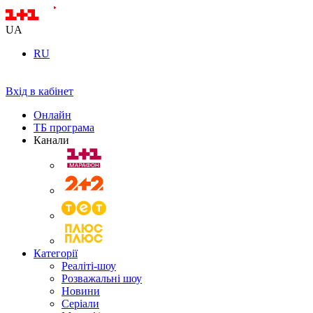
UA
RU
Вхід в кабінет
Онлайн
ТБ програма
Канали
Категорії
Реаліті-шоу
Розважальні шоу
Новини
Серіали