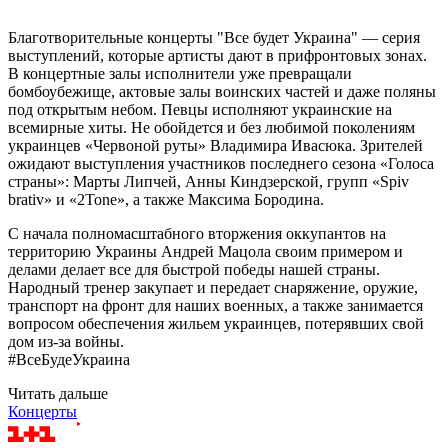
Благотворительные концерты "Все будет Украина" — серия
выступлений, которые артисты дают в прифронтовых зонах.
В концертные залы исполнители уже превращали
бомбоубежище, актовые залы воинских частей и даже поляны
под открытым небом. Певцы исполняют украинские на
всемирные хиты. Не обойдется и без любимой поколениям
украинцев «Червоной руты» Владимира Ивасюка. Зрителей
ожидают выступления участников последнего сезона «Голоса
страны»: Марты Липчей, Анны Киндзерской, групп «Spiv
brativ» и «2Tone», а также Максима Бородина.
С начала полномасштабного вторжения оккупантов на
территорию Украины Андрей Мацола своим примером и
делами делает все для быстрой победы нашей страны.
Народный тренер закупает и передает снаряжение, оружие,
транспорт на фронт для наших военных, а также занимается
вопросом обеспечения жильем украинцев, потерявших свой
дом из-за войны.
#ВсеБудеУкраина
Читать дальше
Концерты