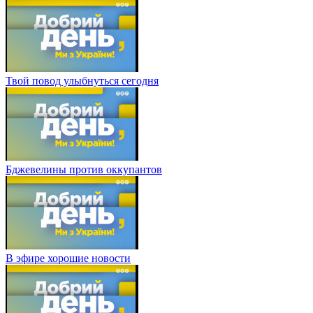
Твой повод улыбнуться сегодня
Бджевелины против оккупантов
В эфире хорошие новости