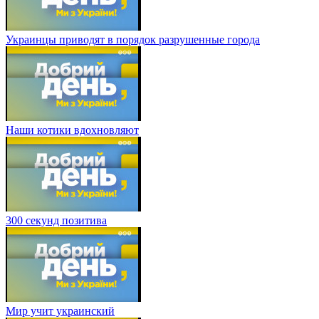
Украинцы приводят в порядок разрушенные города
Наши котики вдохновляют
300 секунд позитива
Мир учит украинский