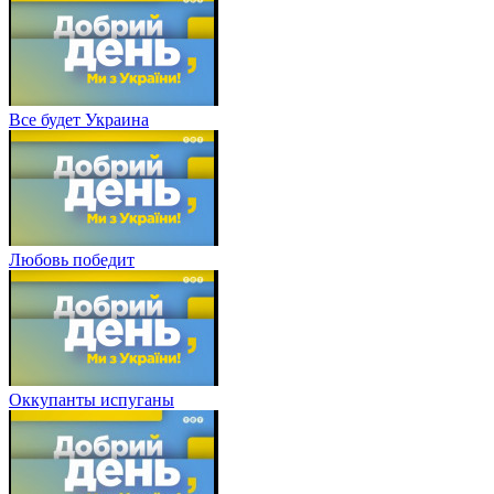
Все будет Украина
Любовь победит
Оккупанты испуганы