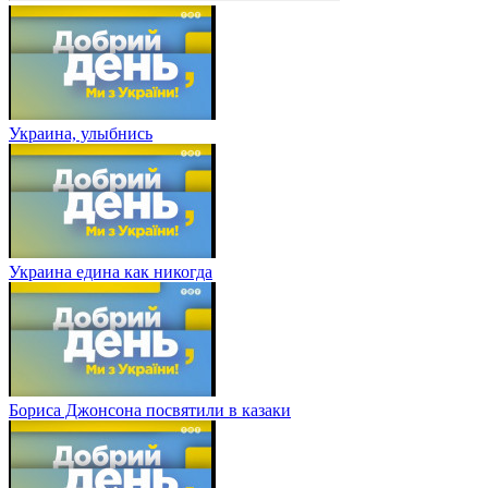
Украина, улыбнись
Украина едина как никогда
Бориса Джонсона посвятили в казаки