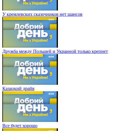
У кремлевских сказочников нет шансов
Дружба между Польшей и Украиной только крепнет
Казацкий драйв
Все будет хорошо