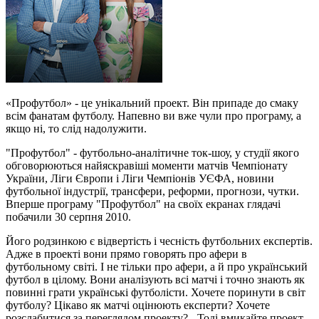
«Профутбол» - це унікальний проект. Він припаде до смаку
всім фанатам футболу. Напевно ви вже чули про програму, а
якщо ні, то слід надолужити.
"Профутбол" - футбольно-аналітичне ток-шоу, у студії якого
обговорюються найяскравіші моменти матчів Чемпіонату
України, Ліги Європи і Ліги Чемпіонів УЄФА, новини
футбольної індустрії, трансфери, реформи, прогнози, чутки.
Вперше програму "Профутбол" на своїх екранах глядачі
побачили 30 серпня 2010.
Його родзинкою є відвертість і чесність футбольних експертів.
Адже в проекті вони прямо говорять про афери в
футбольному світі. І не тільки про афери, а й про український
футбол в цілому. Вони аналізують всі матчі і точно знають як
повинні грати українські футболісти. Хочете поринути в світ
футболу? Цікаво як матчі оцінюють експерти? Хочете
розслабитися за переглядом проекту? - Тоді вмикайте проект