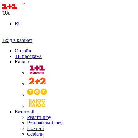
UA
RU
Вхід в кабінет
Онлайн
ТБ програма
Канали
Категорії
Реаліті-шоу
Розважальні шоу
Новини
Серіали