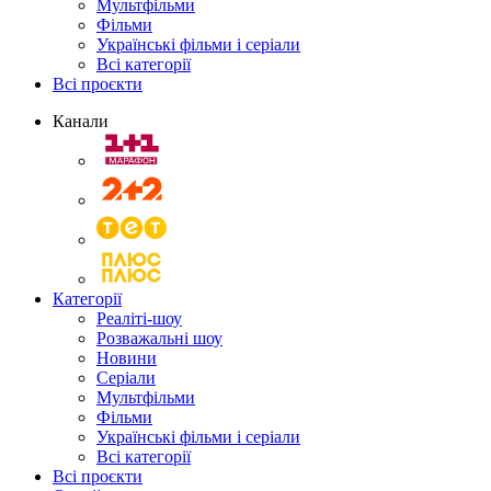
Мультфільми
Фільми
Українські фільми і серіали
Всі категорії
Всі проєкти
Канали
Категорії
Реаліті-шоу
Розважальні шоу
Новини
Серіали
Мультфільми
Фільми
Українські фільми і серіали
Всі категорії
Всі проєкти