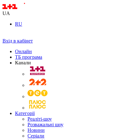
UA
RU
Вхід в кабінет
Онлайн
ТБ програма
Канали
Категорії
Реаліті-шоу
Розважальні шоу
Новини
Серіали