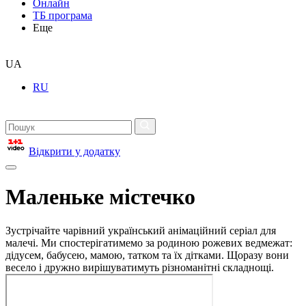
Онлайн
ТБ програма
Еще
UA
RU
Відкрити у додатку
Маленьке містечко
Зустрічайте чарівний український анімаційний серіал для
малечі. Ми спостерігатимемо за родиною рожевих ведмежат:
дідусем, бабусею, мамою, татком та їх дітками. Щоразу вони
весело і дружно вирішуватимуть різноманітні складнощі.