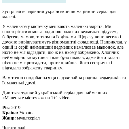
Зустрічайте чарівний український анімаційний серіал для
малечі.
У маленькому містечку мешкають маленькі звірята. Ми
спостерігатимемо за родиною рожевих ведмежат: дідусем,
бабусею, мамою, татком та їх дітками. Щоразу вони весело і
дружно вирішуватимуть різноманітні складнощі. Наприклад, у
одній із серій найменший ведмедик намалював малюнок, але
ніхто не міг відгадати, що ж на ньому зображено. Хлопчик
неймовірно засмутився і вже було плакав, адже його талант
ніхто не міг розгадати, проте прийшла його сестричка і
відгадала зображену тваринку.
Вам точно сподобається ця надзвичайна родина ведмедиків та
їх маленькі друзі.
Дивіться чудовий український серіал для найменших
«Маленьке містечко» на 1+1 video.
Рік
: 2019
Країна:
Україна
Жанр:
мультсеріал
Читати далі