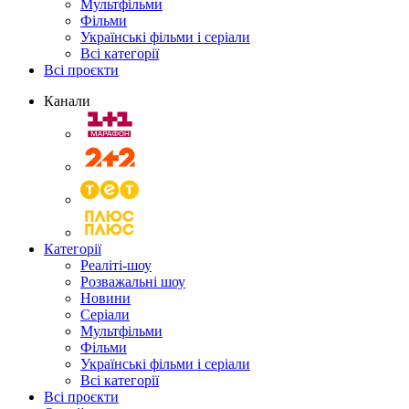
Мультфільми
Фільми
Українські фільми і серіали
Всі категорії
Всі проєкти
Канали
Категорії
Реаліті-шоу
Розважальні шоу
Новини
Серіали
Мультфільми
Фільми
Українські фільми і серіали
Всі категорії
Всі проєкти