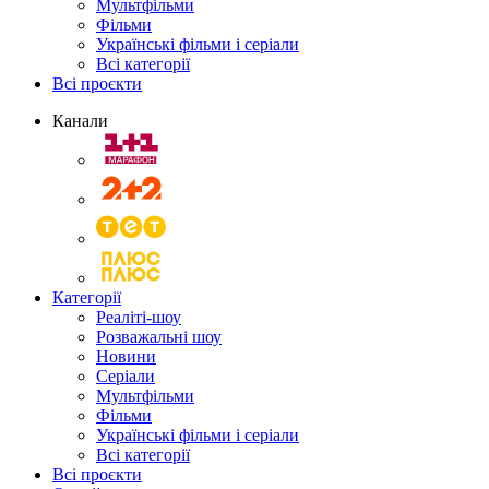
Мультфільми
Фільми
Українські фільми і серіали
Всі категорії
Всі проєкти
Канали
Категорії
Реаліті-шоу
Розважальні шоу
Новини
Серіали
Мультфільми
Фільми
Українські фільми і серіали
Всі категорії
Всі проєкти