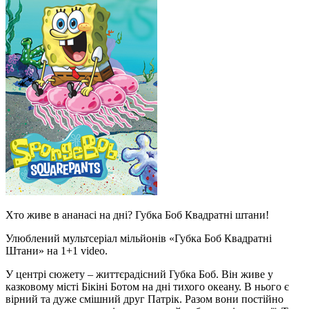
Хто живе в ананасі на дні? Губка Боб Квадратні штани!
Улюблений мультсеріал мільйонів «Губка Боб Квадратні
Штани» на 1+1 video.
У центрі сюжету – життєрадісний Губка Боб. Він живе у
казковому місті Бікіні Ботом на дні тихого океану. В нього є
вірний та дуже смішний друг Патрік. Разом вони постійно