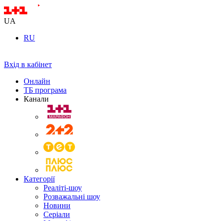
UA
RU
Вхід в кабінет
Онлайн
ТБ програма
Канали
Категорії
Реаліті-шоу
Розважальні шоу
Новини
Серіали