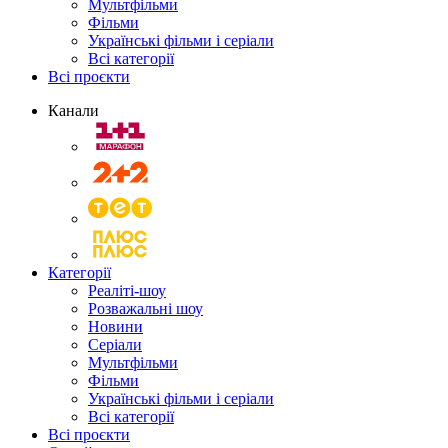
Мультфільми
Фільми
Українські фільми і серіали
Всі категорії
Всі проєкти
Канали
Категорії
Реаліті-шоу
Розважальні шоу
Новини
Серіали
Мультфільми
Фільми
Українські фільми і серіали
Всі категорії
Всі проєкти