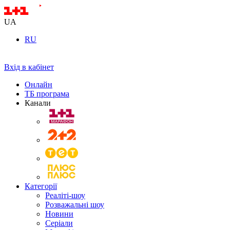
UA
RU
Вхід в кабінет
Онлайн
ТБ програма
Канали
Категорії
Реаліті-шоу
Розважальні шоу
Новини
Серіали