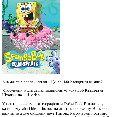
Хто живе в ананасі на дні? Губка Боб Квадратні штани!
Улюблений мультсеріал мільйонів «Губка Боб Квадратні
Штани» на 1+1 video.
У центрі сюжету – життєрадісний Губка Боб. Він живе у
казковому місті Бікіні Ботом на дні тихого океану. В нього є
вірний та дуже смішний друг Патрік. Разом вони постійно