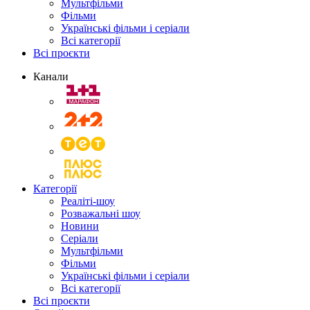
Мультфільми
Фільми
Українські фільми і серіали
Всі категорії
Всі проєкти
Канали
Категорії
Реаліті-шоу
Розважальні шоу
Новини
Серіали
Мультфільми
Фільми
Українські фільми і серіали
Всі категорії
Всі проєкти