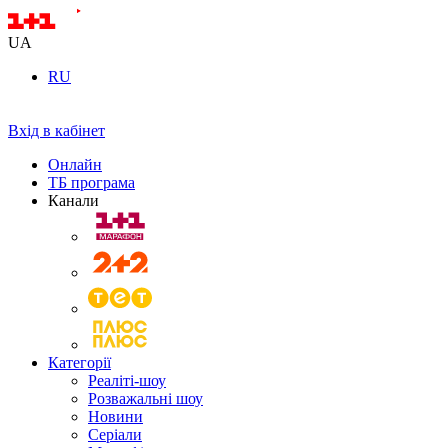
UA
RU
Вхід в кабінет
Онлайн
ТБ програма
Канали
Категорії
Реаліті-шоу
Розважальні шоу
Новини
Серіали