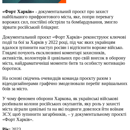
«Форт Харків»
- документальний проєкт про захист
найбільшого прифронтового міста, яке, попри перевагу
ворожих сил, постійні обстріли та бомбардування, змогло
зірвати російський бліцкриг.
Документальний проєкт «Форт Харків» реконструює ключові
події та бої за Харків у 2022 році, під час яких українцям
вдалося зупинити наступ росіян і відтіснити вороже військо.
Глядачі почують ексклюзивні коментарі захисників,
активістів, волонтерів й цивільних про свій внесок в оборону
міста, найдраматичніші моменти битв та особисту мотивацію
боротися.
На основі свідчень очевидців команда проєкту разом з
відеодизайнерами графічно змоделювали перебіг вирішальних
боїв за місто.
У чому феномен оборони Харкова, як українські військові
розбивали колони російських окупантів, яку роль у захисті
міста зіграли цивільні та на які подвиги довелося йти воїнам
ЗСУ, щоб зупинити загарбників, – у документальному проєкті
«Форт Харків».
Рік:
2023