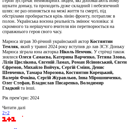
Герой зустрічає неймовірних людей, які допомагають йому
шукати доньку, та проходить дуже складний і небезпечний
шлях: не раз опиняється на межі життя та смерті, під
обстрілами пробирається крізь лінію фронту, потрапляє в
полон. Українська воєнна реальність змінює чоловіка: зі
скромного та нерішучого вчителя він перетворюється на
справжнього героя свого часу.
Марюса зіграв 30-річний український актор
Костянтин
Темляк
, який у травні 2024 року вступив до лав ЗСУ. Доньку
Марюса зіграла юна акторка
Ніколь Немчик
. У стрічці також
знялися
Олеся Самаєва, Катерина Варченко, Тетяна Злова,
Лілія Цвєлікова, Євгеній Ламах, Роман Ясіновський, Євген
Єфремов, Михайло Войчук, Сергій Сміян, Денис
Шевченко, Тамара Морозова, Костянтин Корецький,
Валерія Фокіна, Сергій Журавльов, Інна Мірошниченко,
Олег Стефан, Владислав Писаренко, Володимир
Гладкий
та інші.
Рік прем’єри: 2024
Читати далі
2+2