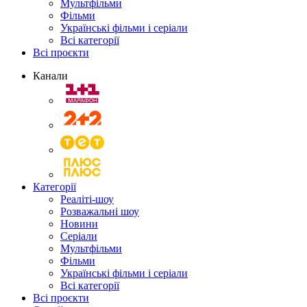
Мультфільми
Фільми
Українські фільми і серіали
Всі категорії
Всі проєкти
Канали
Категорії
Реаліті-шоу
Розважальні шоу
Новини
Серіали
Мультфільми
Фільми
Українські фільми і серіали
Всі категорії
Всі проєкти