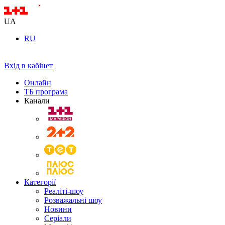
UA
RU
Вхід в кабінет
Онлайн
ТБ програма
Канали
Категорії
Реаліті-шоу
Розважальні шоу
Новини
Серіали