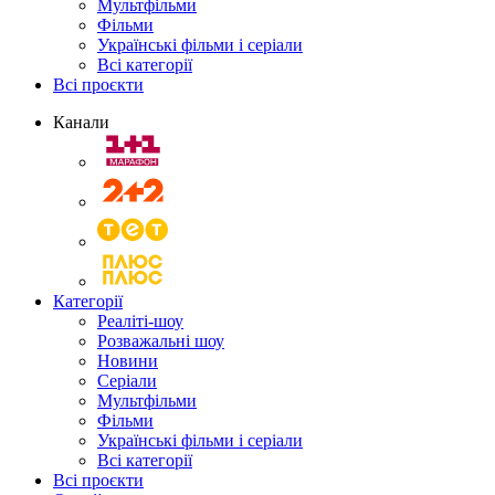
Мультфільми
Фільми
Українські фільми і серіали
Всі категорії
Всі проєкти
Канали
Категорії
Реаліті-шоу
Розважальні шоу
Новини
Серіали
Мультфільми
Фільми
Українські фільми і серіали
Всі категорії
Всі проєкти