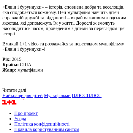
«Елвін і бурундуки» – історія, сповнена добра та веселощів,
яка сподобається кожному. Цей мультфільм навчить дітей
справжній дружбі та відданості – вкрай важливим людським
якостям, які допоможуть їм у житті. Дорослі ж зможуть
насолодитись часом, проведеним з дітьми за переглядом цієї
історії.
Вмикай 1+1 video та розважайся за переглядом мультфільму
«Елвін і бурундуки»!
Рік:
2015
Країна:
США
Жанр:
мультфільми
Читати далі
Найкраще для дітей
Мультфільми
ПЛЮСПЛЮС
Про проєкт
Угода
Політика конфіденційності
Правила користуванням сайтом