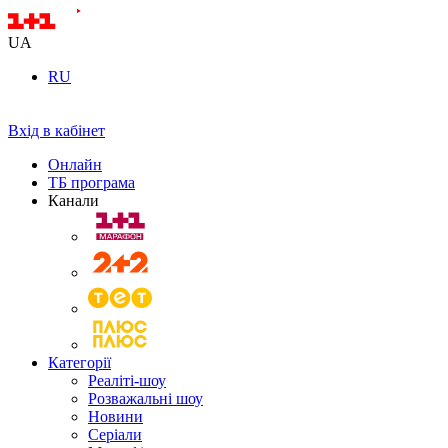
UA
RU
Вхід в кабінет
Онлайн
ТБ програма
Канали
Категорії
Реаліті-шоу
Розважальні шоу
Новини
Серіали