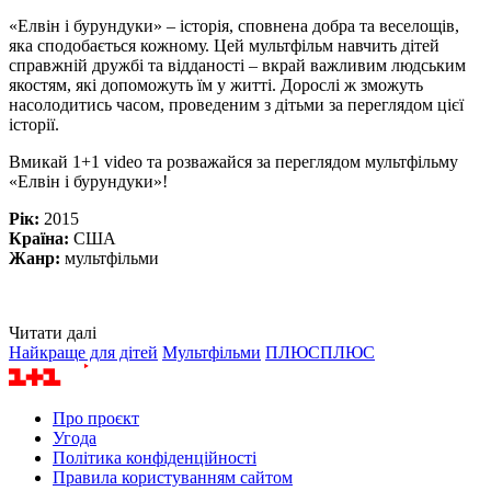
«Елвін і бурундуки» – історія, сповнена добра та веселощів,
яка сподобається кожному. Цей мультфільм навчить дітей
справжній дружбі та відданості – вкрай важливим людським
якостям, які допоможуть їм у житті. Дорослі ж зможуть
насолодитись часом, проведеним з дітьми за переглядом цієї
історії.
Вмикай 1+1 video та розважайся за переглядом мультфільму
«Елвін і бурундуки»!
Рік:
2015
Країна:
США
Жанр:
мультфільми
Читати далі
Найкраще для дітей
Мультфільми
ПЛЮСПЛЮС
Про проєкт
Угода
Політика конфіденційності
Правила користуванням сайтом