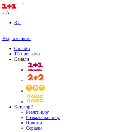
UA
RU
Вхід в кабінет
Онлайн
ТБ програма
Канали
Категорії
Реаліті-шоу
Розважальні шоу
Новини
Серіали