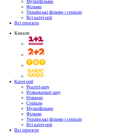
Мультфільми
Фільми
Українські фільми і серіали
Всі категорії
Всі проєкти
Канали
Категорії
Реаліті-шоу
Розважальні шоу
Новини
Серіали
Мультфільми
Фільми
Українські фільми і серіали
Всі категорії
Всі проєкти