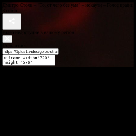
Дмитро Стоян – "То, от чего без ума" – нокаути – Голос країни
8 сезон
Відео недоступне в вашому регіоні
Поділитися