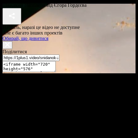
Швидкий Наполеон від Єгора Гордєєва
На жаль, наразі це відео не доступне
Але є багато інших проектів
Обирай, що дивитися
Поділитися