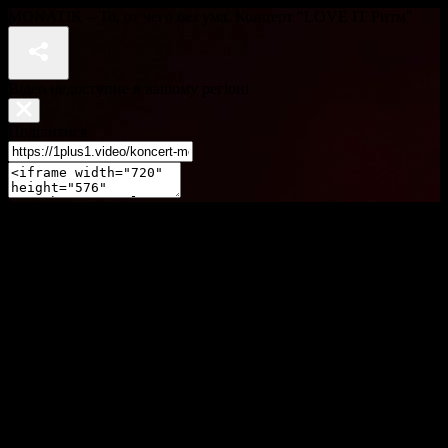
MONATIK – То, от чего без ума. Концерт "LOVE IT Ритм"
Відео недоступне в вашому регіоні
Поділитися