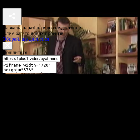
П'ять хвилин до метро 1 сезон 40 серія
На жаль, наразі це відео не доступне
Але є багато інших проектів
Обирай, що дивитися
Поділитися