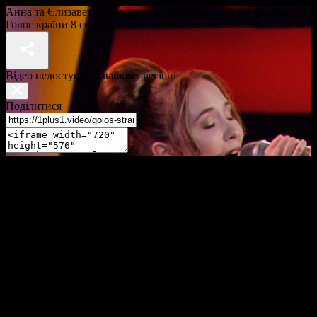
Анна та Єлизавета Соболєви – "Barcelona" – вибір наосліп –
Голос країни 8 сезон
Відео недоступне в вашому регіоні
Поділитися