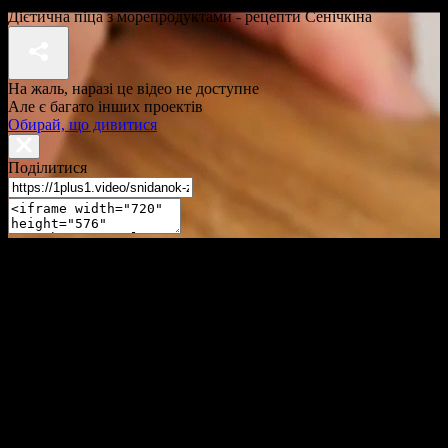
Дієтична піца з морепродуктами - рецепти Сенічкіна
На жаль, наразі це відео не доступне
Але є багато інших проектів
Обирай, що дивитися
Поділитися