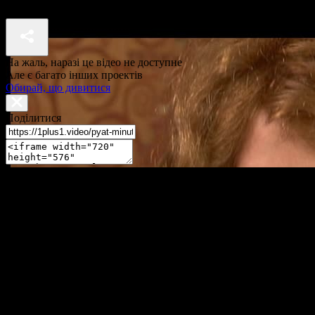
П'ять хвилин до метро 2 сезон 8 серія
На жаль, наразі це відео не доступне
Але є багато інших проектів
Обирай, що дивитися
Поділитися