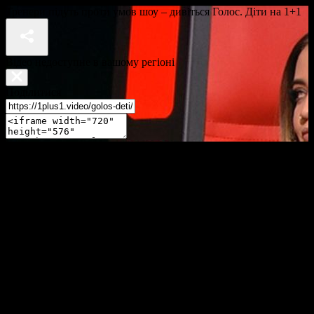
Тренери підуть проти умов шоу – дивіться Голос. Діти на 1+1
Відео недоступне в вашому регіоні
Поділитися