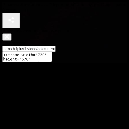
Віолетта Литвиненко – "Черемшина" – нокаути – Голос країни
8 сезон
Відео недоступне в вашому регіоні
Поділитися