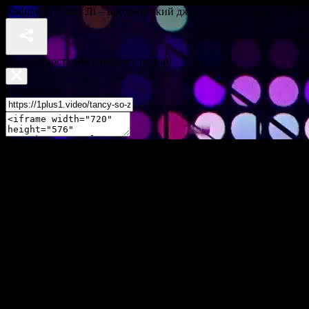
Kadnay та Аліна Лі – Бродвейський джаз – Танці з зірками 2021
Відео недоступне в вашому регіоні
Поділитися