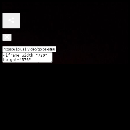
Олена Луценко – "Smoke on the water" – нокаути – Голос
країни 8 сезон
Відео недоступне в вашому регіоні
Поділитися