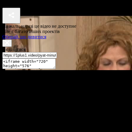
П'ять хвилин до метро 2 сезон 15 серія
На жаль, наразі це відео не доступне
Але є багато інших проектів
Обирай, що дивитися
Поділитися