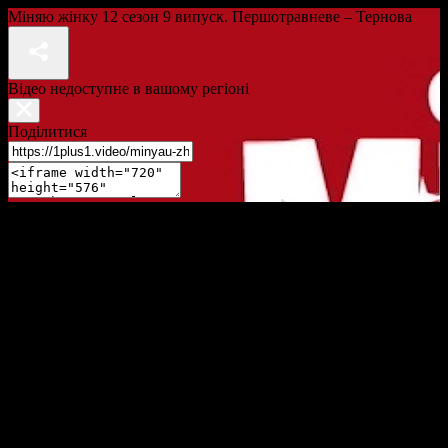
Міняю жінку 12 сезон 9 випуск. Першотравневе – Тернова
Відео недоступне в вашому регіоні
Поділитися