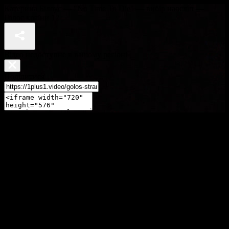
Катерина Білоус — "No Time To Die" — вибір наосліп —
Голос країни 12
Відео недоступне в вашому регіоні
Поділитися