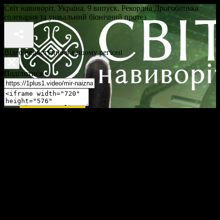
Світ навиворіт. Україна. 9 випуск. Рекордна Дрогобицька
солеварня та унікальний біонічний протез
Відео недоступне в вашому регіоні
Поділитися