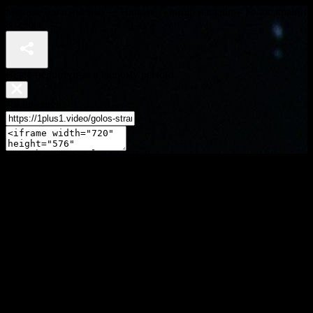
Меріем Герасименко – "Human" – вибір наосліп – Голос країни
8 сезон
Відео недоступне в вашому регіоні
Поділитися