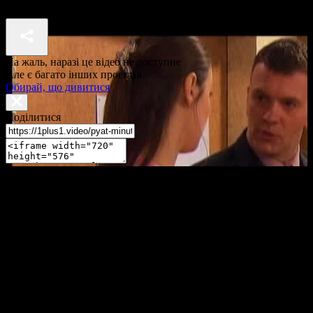
П'ять хвилин до метро 1 сезон 19 серія
На жаль, наразі це відео не доступне
Але є багато інших проектів
Обирай, що дивитися
Поділитися