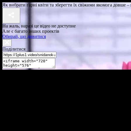
Як вибрати гарні квіти та зберегти їх свіжими якомога довше
На жаль, наразі це відео не доступне
Але є багато інших проектів
Обирай, що дивитися
Поділитися