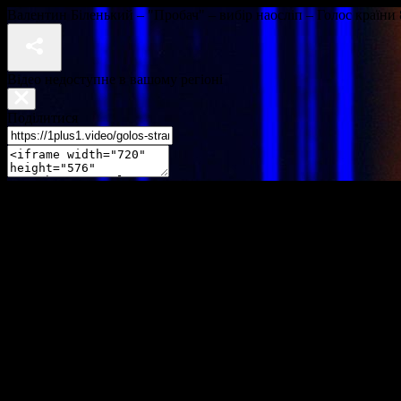
Валентин Біленький – "Пробач" – вибір наосліп – Голос країни 
Відео недоступне в вашому регіоні
Поділитися