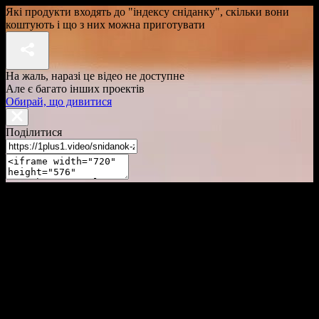
Які продукти входять до "індексу сніданку", скільки вони
коштують і що з них можна приготувати
На жаль, наразі це відео не доступне
Але є багато інших проектів
Обирай, що дивитися
Поділитися