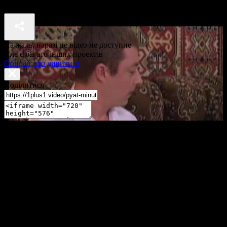
П'ять хвилин до метро 1 сезон 25 серія
На жаль, наразі це відео не доступне
Але є багато інших проектів
Обирай, що дивитися
Поділитися