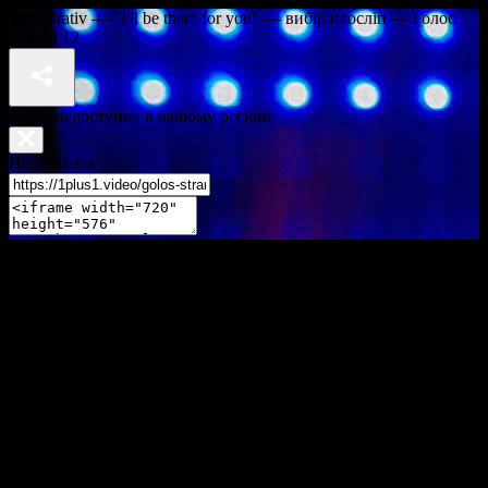
Spiv Brativ — "I'll be there for you" — вибір наосліп — Голос
країни 12
Відео недоступне в вашому регіоні
Поділитися