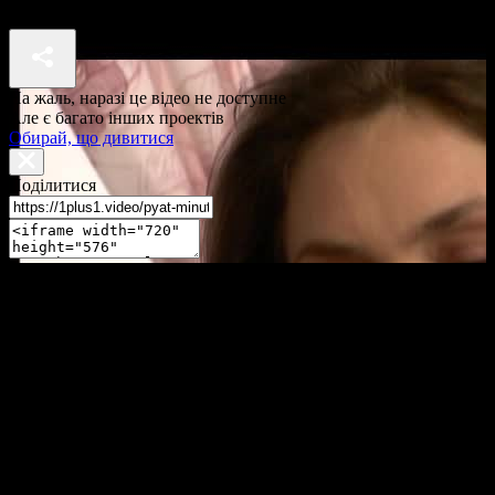
П'ять хвилин до метро 2 сезон 36 серія
На жаль, наразі це відео не доступне
Але є багато інших проектів
Обирай, що дивитися
Поділитися