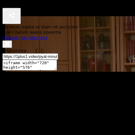
П'ять хвилин до метро 2 сезон 34 серія
На жаль, наразі це відео не доступне
Але є багато інших проектів
Обирай, що дивитися
Поділитися