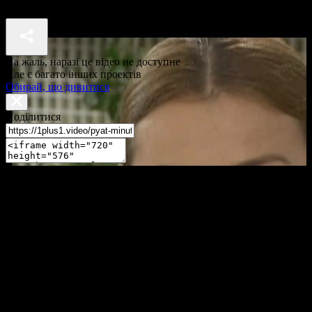
П'ять хвилин до метро 2 сезон 29 серія
На жаль, наразі це відео не доступне
Але є багато інших проектів
Обирай, що дивитися
Поділитися