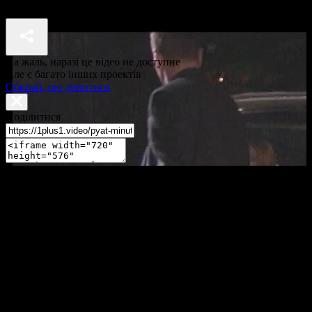
П'ять хвилин до метро 1 сезон 8 серія
На жаль, наразі це відео не доступне
Але є багато інших проектів
Обирай, що дивитися
Поділитися