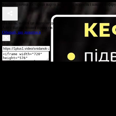
Кисломолочна дієта: що варто знати про користь і шкоду кефіру
На жаль, наразі це відео не доступне
Але є багато інших проектів
Обирай, що дивитися
Поділитися