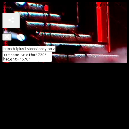
Артур Логай та Анна Кареліна – Фрістайл – Танці з зірками
2021
Відео недоступне в вашому регіоні
Поділитися