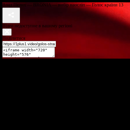
Влад Пелих — BRONIA — вибір наосліп — Голос країни 13
Відео недоступне в вашому регіоні
Поділитися