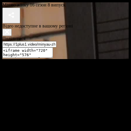
Міняю жінку 16 сезон 8 випуск
Відео недоступне в вашому регіоні
Поділитися