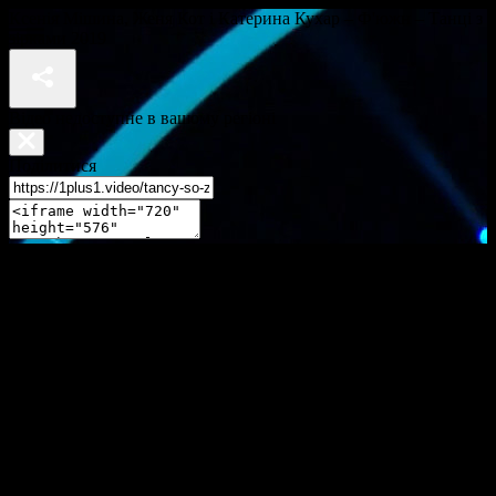
Ксенія Мішина, Женя Кот і Катерина Кухар – Ф'южн – Танці з
зірками 2019
Відео недоступне в вашому регіоні
Поділитися