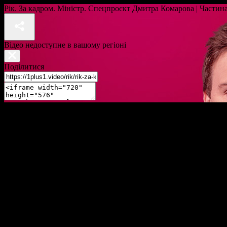
Рік. За кадром. Міністр. Спецпроєкт Дмитра Комарова | Частин
Відео недоступне в вашому регіоні
Поділитися