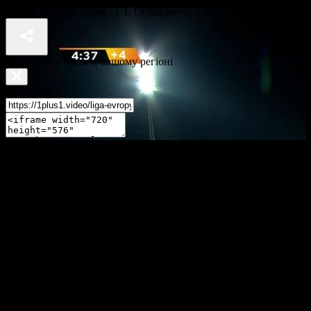
ЦСКА (Софія) - Зоря - 1:1. Огляд матчу
Відео недоступне в вашому регіоні
Поділитися