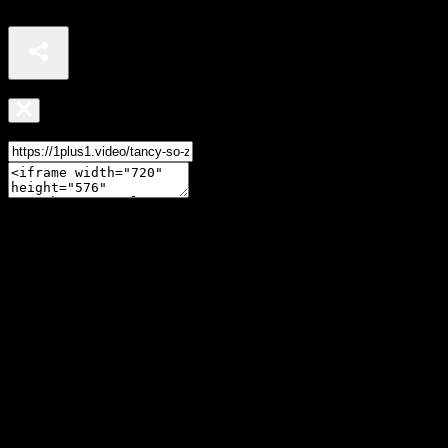
Ксенія Мішина і Женя Кот – Джайв – Танці з зірками 2019
Відео недоступне в вашому регіоні
Поділитися